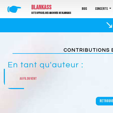
🖝
BLANKASS
Bios
Concerts
Site officiel des archives de Blankass
↘
CONTRIBUTIONS 
En tant qu'auteur :
Au fil du vent
Retrouve