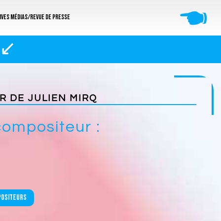
🖜
ives médias/revue de presse
 ↙
UR DE
JULIEN MIRQ
compositeur :
positeurs