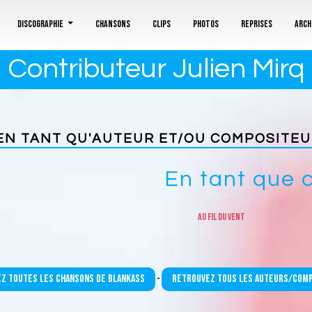
Discographie
Chansons
Clips
Photos
Reprises
Arch
 Contributeur Julien Mirq
EN TANT QU'AUTEUR ET/OU COMPOSITE
En tant que 
Au fil du vent
z toutes les chansons de Blankass
Retrouvez tous les auteurs/com
-