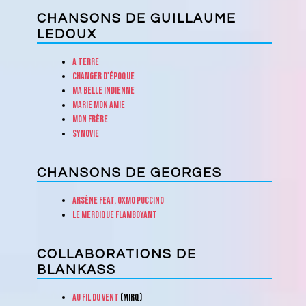
CHANSONS DE GUILLAUME
LEDOUX
A terre
Changer d'époque
Ma belle indienne
Marie mon amie
Mon frère
Synovie
CHANSONS DE GEORGES
Arsène feat. Oxmo Puccino
Le merdique flamboyant
COLLABORATIONS DE
BLANKASS
Au fil du vent
(Mirq)