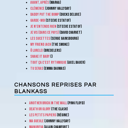
Avant, après
(Marka)
Clémence
(Johnny Hallyday)
Daddy put the bomp
(Ducks Deluxe)
Garde-moi
(Steeve Estatof)
Je n'entends rien
(Steeve Estatof)
Je vis (dans ce pays)
(David Charvet)
Les Sucettes
(Serge Gainsbourg)
My Friend Jack
(The Smoke)
Ô Lorelei
(Bredelers)
Shake it baby
()
Tout ça c'est rythmique
(Axel Bauer)
Tu seras
(Emma Daumas)
CHANSONS REPRISES PAR
BLANKASS
Another brick in the wall
(Pink Floyd)
Death or glory
(The Clash)
Les petits papiers
(Régine)
Ma gueule
(Johnny Hallyday)
Manureva
(Alain Chamfort)