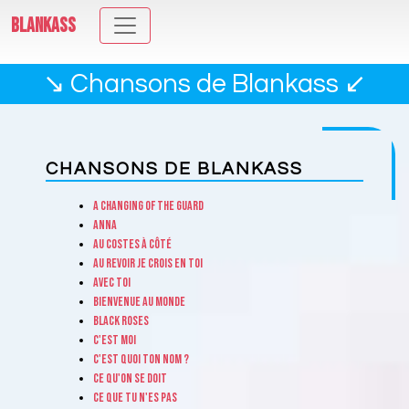
BLANKASS
↘ Chansons de Blankass ↙
CHANSONS DE BLANKASS
A changing of the guard
Anna
Au Costes à côté
Au revoir je crois en toi
Avec toi
Bienvenue au monde
Black roses
C'est moi
C'est quoi ton nom ?
Ce qu'on se doit
Ce que tu n'es pas