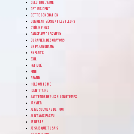
Celui que j'aime
Cet incident
Cette génération
Comment sèchent les fleurs
D'où je viens
Danse avec les vieux
Du papier, des crayons
En paranorama
Enfants
Exil
Fatigué
Fine
Grand
Hold on to me
Identitaire
J'attends depuis si longtemps
Janvier
Je me souviens de tout
Je n'avais pas vu
Je reste
Je sais que tu sais