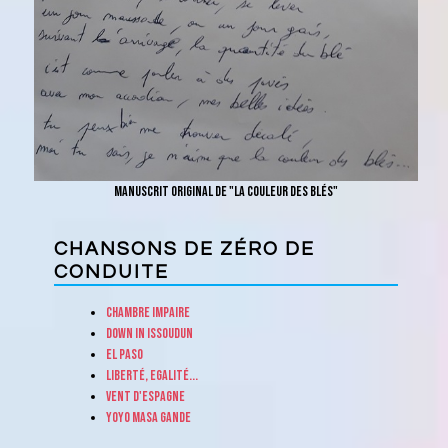
Manuscrit original de "La couleur des blés"
CHANSONS DE ZÉRO DE
CONDUITE
Chambre impaire
Down in Issoudun
El Paso
Liberté, Egalité...
Vent d'Espagne
Yoyo Masa Gande