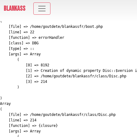
E_DEPRECATED: Creation of dynamic property Disc::$version is deprecated in
BLANKASS
/home/goutdete/blankassfr/class/Disc.php on line 214
Array

(

    [file] => /home/goutdete/blankassfr/boot.php

    [line] => 22

    [function] => errorHandler

    [class] => DBG

    [type] => ::

    [args] => Array

        (

            [0] => 8192

            [1] => Creation of dynamic property Disc::$version i
            [2] => /home/goutdete/blankassfr/class/Disc.php

            [3] => 214

        )

)

Array

(

    [file] => /home/goutdete/blankassfr/class/Disc.php

    [line] => 214

    [function] => {closure}

    [args] => Array

        (
