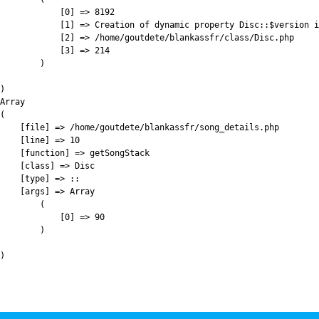
            [0] => 8192

            [1] => Creation of dynamic property Disc::$version i
            [2] => /home/goutdete/blankassfr/class/Disc.php

            [3] => 214

        )

)

Array

(

    [file] => /home/goutdete/blankassfr/song_details.php

    [line] => 10

    [function] => getSongStack

    [class] => Disc

    [type] => ::

    [args] => Array

        (

            [0] => 90

        )
