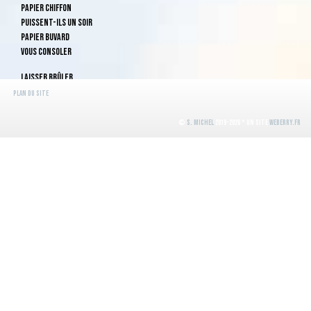
Papier chiffon
Puissent-ils un soir
Papier buvard
Vous consoler
Laisser brûler
Les p'tits papiers
Plan du site
Papier de riz
Ou d'Arménie
©
S. Michel
2019-2026 * Un site
WeBerry.fr
Qu'un soir ils puissent
Papier maïs
Vous réchauffer
Un peu d'amour
Papier velours
Et d'esthétique
Papier musique
C'est du chagrin
Papier dessin
Avant longtemps
Laissez glisser