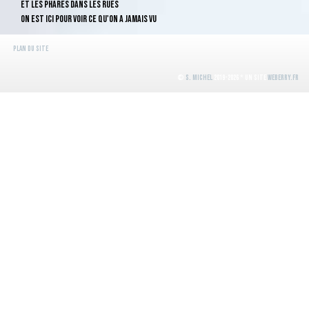
Et les phares dans les rues
On est ici pour voir ce qu'on a jamais vu
Et on est pas venu
Plan du site
Vous apporter des ombres
On est pas là non plus
©
S. Michel
2019-2026 * Un site
WeBerry.fr
Pour casser du vieux monde
On a rien sur les pieds
Et les pieds dans la tombe
Mais on a la fierté
On est venu surtout...
Pour la lumière
Pour y goûter un peu
Pour la lumière
Pour en toucher un peu
Pour en toucher un peu
On vient pas pour mendier
Ni pour croiser le fer
Ou bien pour achever
Les chevaux de vos pères