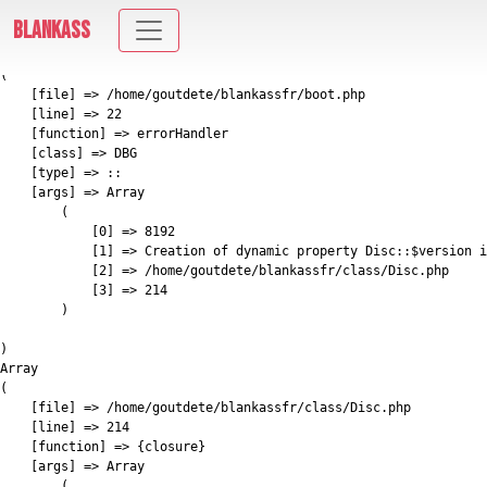
E_DEPRECATED: Creation of dynamic property Disc::$version is deprecated in
BLANKASS
/home/goutdete/blankassfr/class/Disc.php on line 214
Array

(

    [file] => /home/goutdete/blankassfr/boot.php

    [line] => 22

    [function] => errorHandler

    [class] => DBG

    [type] => ::

    [args] => Array

        (

            [0] => 8192

            [1] => Creation of dynamic property Disc::$version i
            [2] => /home/goutdete/blankassfr/class/Disc.php

            [3] => 214

        )

)

Array

(

    [file] => /home/goutdete/blankassfr/class/Disc.php

    [line] => 214

    [function] => {closure}

    [args] => Array

        (
