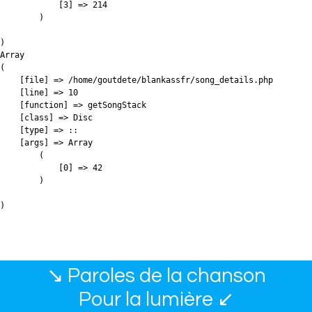
            [3] => 214

        )

)

Array

(

    [file] => /home/goutdete/blankassfr/song_details.php

    [line] => 10

    [function] => getSongStack

    [class] => Disc

    [type] => ::

    [args] => Array

        (

            [0] => 42

        )

↘ Paroles de la chanson
Pour la lumière ↙