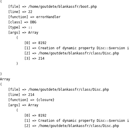
(

    [file] => /home/goutdete/blankassfr/boot.php

    [line] => 22

    [function] => errorHandler

    [class] => DBG

    [type] => ::

    [args] => Array

        (

            [0] => 8192

            [1] => Creation of dynamic property Disc::$version i
            [2] => /home/goutdete/blankassfr/class/Disc.php

            [3] => 214

        )

)

Array

(

    [file] => /home/goutdete/blankassfr/class/Disc.php

    [line] => 214

    [function] => {closure}

    [args] => Array

        (

            [0] => 8192

            [1] => Creation of dynamic property Disc::$version i
            [2] => /home/goutdete/blankassfr/class/Disc.php
