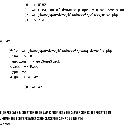
            [0] => 8192

            [1] => Creation of dynamic property Disc::$version i
            [2] => /home/goutdete/blankassfr/class/Disc.php

            [3] => 214

        )

)

Array

(

    [file] => /home/goutdete/blankassfr/song_details.php

    [line] => 10

    [function] => getSongStack

    [class] => Disc

    [type] => ::

    [args] => Array

        (

            [0] => 42

        )

E_DEPRECATED: Creation of dynamic property Disc::$version is deprecated in
/home/goutdete/blankassfr/class/Disc.php on line 214
Array
