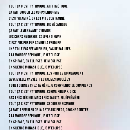
Tout ça c'est rythmique, arithmétique
Ça fait bouger les corps endormis
C'est vitaminé, on est vite contaminé
Tout ça c'est rythmique, biomécanique
Ça fait levier avant d'ouvrir
Les corps endormis, souffle d'envie
C'est pur pur pur comme la verdure
Une toile égarée au finish, pas de ratures
À la moindre réplique, je m'éclipse
En spirale, en ellipses, je m'éclipse
En silence monastique, je m'éclipse
Tout ça c'est rythmique, les portes qui claquent
La vaisselle cassée, tes valises bouclées
Tu retournes chez ta mère, je comprends, je comprends
Tout ça c'est rythmique, comme Philip K. Dick
Pas très sérieux mais très salutaire, éphémère
Tout ça c'est rythmique, secousse sismique
Ça fait trembler de la tête aux pieds, croche pointée
À la moindre réplique, je m'éclipse
En spirale, en ellipses, je m'éclipse
En silence monastique, je m'éclipse