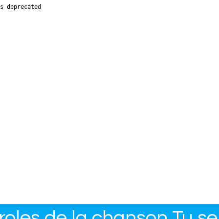
s deprecated

oles de la chanson Tu s