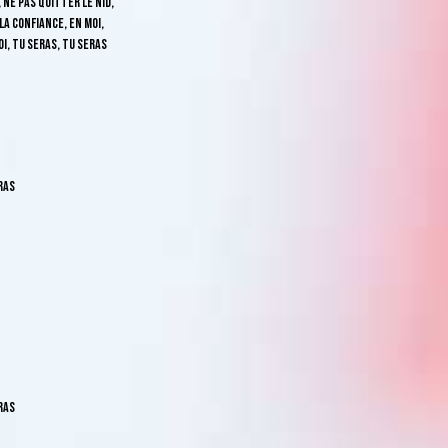
 ne pas quitter le nid,
la confiance, en moi,
i, tu seras, tu seras
ras
ras