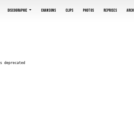
utdete/blankassfr/class/Disc.php on line 214
Discographie
Chansons
Clips
Photos
Reprises
Arch
s deprecated
