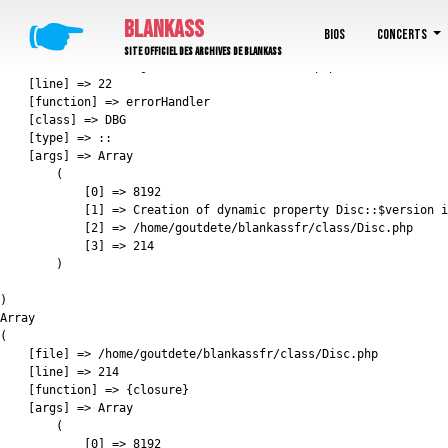
E_DEPRECATED: Creation of dynamic property Disc::$version is deprecated in /home/go
🖝
BLANKASS
Array

Bios
Concerts
(

Site officiel des archives de Blankass
    [file] => /home/goutdete/blankassfr/boot.php

    [line] => 22

    [function] => errorHandler

    [class] => DBG

    [type] => ::

    [args] => Array

        (

            [0] => 8192

            [1] => Creation of dynamic property Disc::$version i
            [2] => /home/goutdete/blankassfr/class/Disc.php

            [3] => 214

        )

)

Array

(

    [file] => /home/goutdete/blankassfr/class/Disc.php

    [line] => 214

    [function] => {closure}

    [args] => Array

        (

            [0] => 8192
