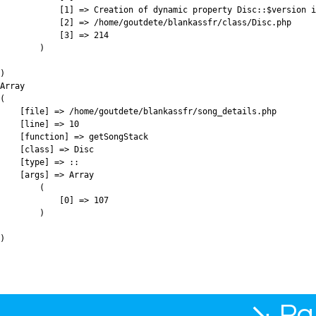
            [1] => Creation of dynamic property Disc::$version i
            [2] => /home/goutdete/blankassfr/class/Disc.php

            [3] => 214

        )

)

Array

(

    [file] => /home/goutdete/blankassfr/song_details.php

    [line] => 10

    [function] => getSongStack

    [class] => Disc

    [type] => ::

    [args] => Array

        (

            [0] => 107

        )

↘ Par