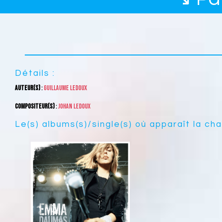
Détails :
Auteur(s)
:
Guillaume Ledoux
Compositeur(s)
:
Johan Ledoux
Le(s) albums(s)/single(s) où apparaît la ch