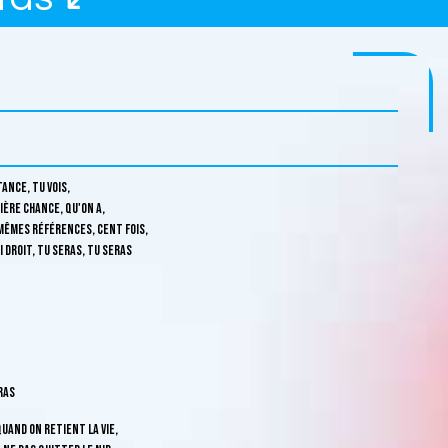
tance, tu vois,
ière chance, qu'on a,
mêmes références, cent fois,
i droit, tu seras, tu seras
ras
quand on retient la vie,