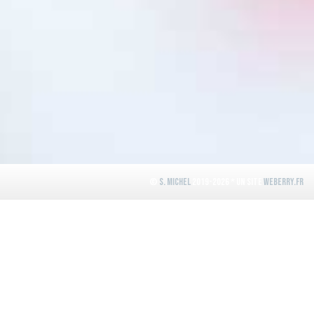
©
S. Michel
2019-2026 * Un site
WeBerry.fr