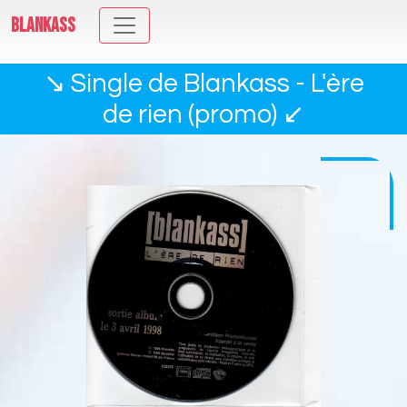
BLANKASS
↘ Single de Blankass - L'ère
de rien (promo) ↙