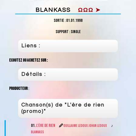
BLANKASS
ΩΩΩ ➤
Sortie
: 01.01.1998
Support
: Single
Liens :
Ecoutez ou achetez sur :
Détails :
Producteur
:
Chanson(s) de "L'ère de rien
(promo)"
01.
L'ère de rien
🖉
Guillaume Ledoux
Johan Ledoux
♪
Blankass