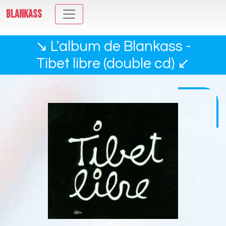
BLANKASS
↘ L'album de Blankass -
Tibet libre (double cd) ↙