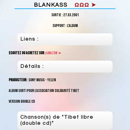
BLANKASS
ΩΩΩ ➤
Sortie
: 27.03.2001
Support
: l'album
Liens :
Ecoutez ou achetez sur :
Amazon ➤
Détails :
Producteur
: Sony Music - Yelen
Album sorti pour l'association Solidarité Tibet
Version double cd
Chanson(s) de "Tibet libre
(double cd)"