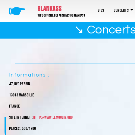
🖝
BLANKASS
Bios
Concerts
Site officiel des archives de Blankass
↘ Concerts 
Informations :
47, bvd Perrin
13013 Marseille
France
Site internet :
http://www.lemoulin.org
Places : 500/1200