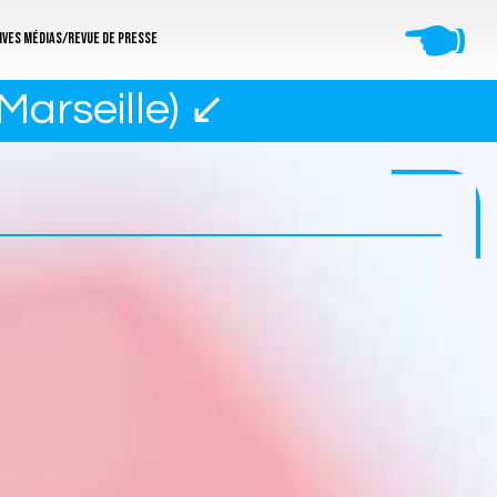
🖜
ives médias/revue de presse
Marseille) ↙