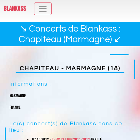
BLANKASS
↘ Concerts de Blankass :
Chapiteau (Marmagne) ↙
CHAPITEAU - MARMAGNE (18)
Informations :
Marmagne
France
Le(s) concert(s) de Blankass dans ce
lieu :
07.10.2012 -
Chevals Tour 2011-2013
ANNULé