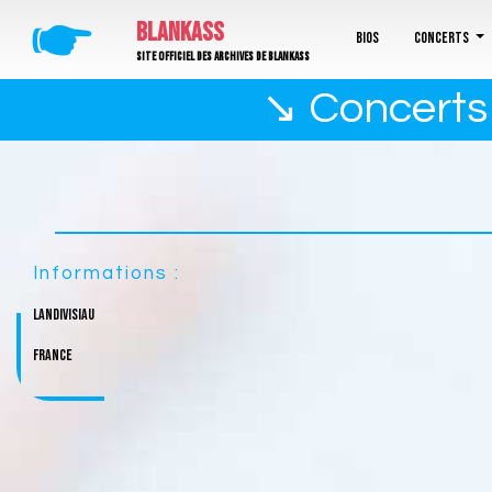
🖝
BLANKASS
Bios
Concerts
Site officiel des archives de Blankass
↘ Concerts d
Informations :
Landivisiau
France