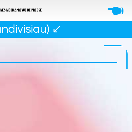
🖜
ives médias/revue de presse
andivisiau) ↙