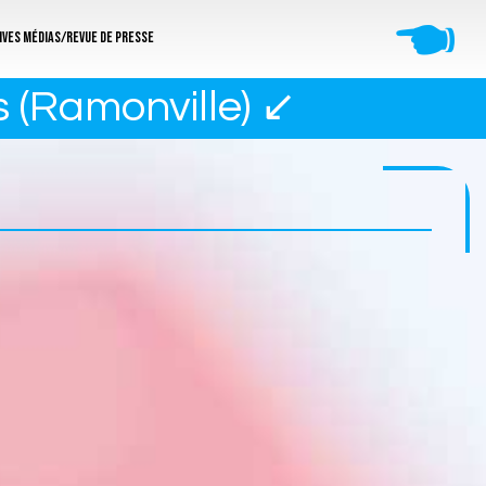
🖜
ives médias/revue de presse
s (Ramonville) ↙