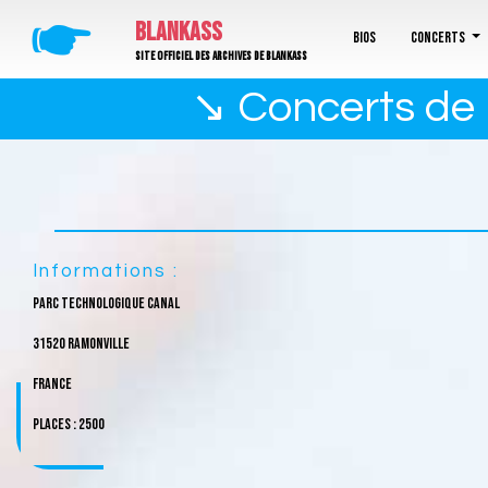
🖝
BLANKASS
Bios
Concerts
Site officiel des archives de Blankass
↘ Concerts de B
Informations :
Parc technologique canal
31520 Ramonville
France
Places : 2500