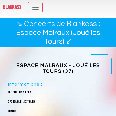
BLANKASS
↘ Concerts de Blankass :
Espace Malraux (Joué les
Tours) ↙
ESPACE MALRAUX - JOUÉ LES
TOURS (37)
Informations :
Les bretonnières
37300 Joué les Tours
France