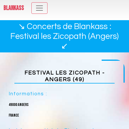
BLANKASS
↘ Concerts de Blankass :
Festival les Zicopath (Angers)
↙
FESTIVAL LES ZICOPATH -
ANGERS (49)
Informations :
49000 Angers
France