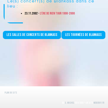
Le(s) concert(s) de Blankass dans ce
lieu :
23.11.2002 -
L'ère de rien Tour 1998-2000
Les salles de concerts de Blankass
Les tournées de Blankass
Plan du site
©
S. Michel
2019-2026 * Un site
WeBerry.fr