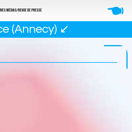
🖜
ives médias/revue de presse
ce (Annecy) ↙