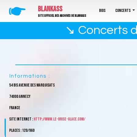
🖝
BLANKASS
Bios
Concerts
Site officiel des archives de Blankass
↘ Concerts d
Informations :
54 bis Avenue des Marquisats
74000 Annecy
France
Site internet :
http://www.le-brise-glace.com/
Places : 120/960