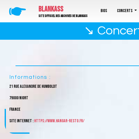
🖝
BLANKASS
Bios
Concerts
Site officiel des archives de Blankass
↘ Concert
Informations :
21 Rue Alexandre de Humboldt
79000 Niort
France
Site internet :
https://www.hangar-resto.fr/