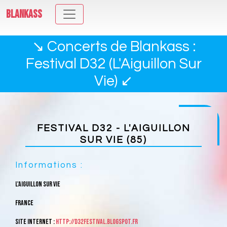
BLANKASS
↘ Concerts de Blankass :
Festival D32 (L'Aiguillon Sur
Vie) ↙
FESTIVAL D32 - L'AIGUILLON
SUR VIE (85)
Informations :
L'Aiguillon Sur Vie
France
Site internet :
http://d32festival.blogspot.fr