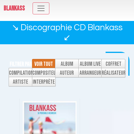
BLANKASS
↘ Discographie CD Blankass
↙
FILTRER PAR
Voir tout
Album
Album live
Coffret
Compilation
Compositeur
Auteur
Arrangeur
Réalisateur
:
studio
Artiste
Interprète